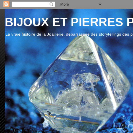
BIJOUX ET PIERRES 
La vraie histoire de la Joaillerie, débarrassée des storytellings des 