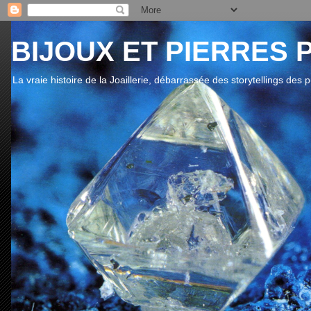
BIJOUX ET PIERRES 
La vraie histoire de la Joaillerie, débarrassée des storytellings des 