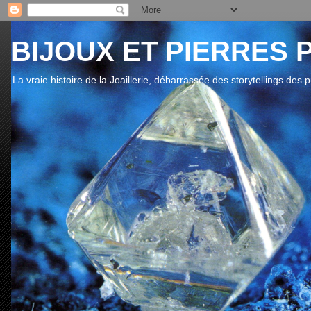
BIJOUX ET PIERRES 
La vraie histoire de la Joaillerie, débarrassée des storytellings des 