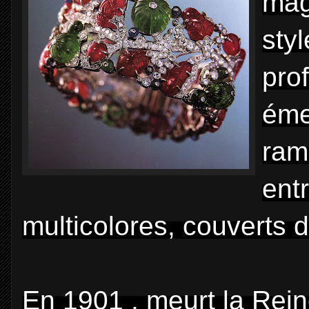
mag
styl
prof
éme
ram
ent
multicolores, couverts de
En 1901 , meurt la Reine