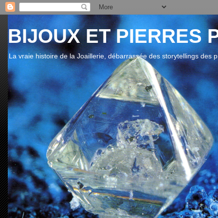
BIJOUX ET PIERRES 
La vraie histoire de la Joaillerie, débarrassée des storytellings des 