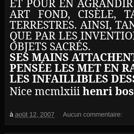
ET POUR EN AGRANDIR
ART FOND, CISÈLE, T
TERRESTRES. AINSI, TA
QUE PAR LES INVENTION
OBJETS SACRÉS.
SES MAINS ATTACHENT
PENSÉE LES MET EN R
LES INFAILLIBLES DE
Nice mcmlxiii
henri bo
à
août 12, 2007
Aucun commentaire: