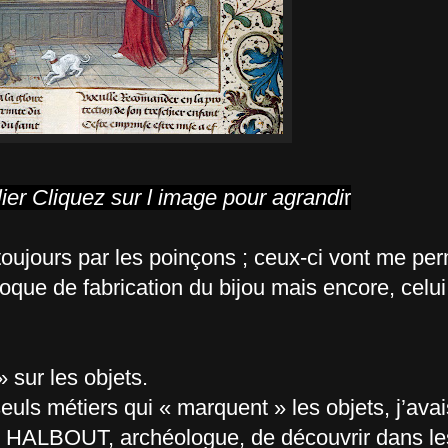
lier Cliquez sur l image pour agrandi
r
toujours par les poinçons ; ceux-ci vont me per
époque de fabrication du bijou mais encore, celu
» sur les objets.
 seuls métiers qui « marquent » les objets, j’avai
 HALBOUT, archéologue, de découvrir dans les