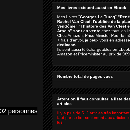
Mes livres existent aussi en Ebook
Mes Livres "
Georges Le Turcq
"
"René
Rachel Van Cleef, l'oubliée de la pla
Vendôme"
"l histoire des Van Cleef 
Arpels" sont en vente
chez tous les li
Chez Amazon, Price Minister Pour le m
+ frais d'envoi, je peux vous en adresse
dédicacé.
Ils sont aussi téléchargeables en Eboo
Amazon et Priceminister au prix de 9€9
Nombre total de pages vues
Attention il faut consulter la liste de
articles
102 personnes
Il y a plus de 512 articles très importants
faut par se fier seulement aux articles l
lus.