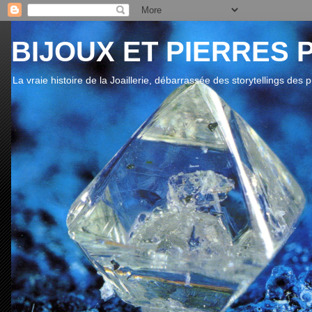
BIJOUX ET PIERRES 
La vraie histoire de la Joaillerie, débarrassée des storytellings des 