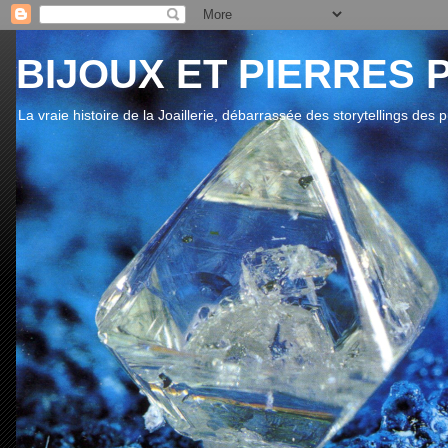
BIJOUX ET PIERRES 
La vraie histoire de la Joaillerie, débarrassée des storytellings des 