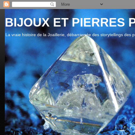
BIJOUX ET PIERRES 
La vraie histoire de la Joaillerie, débarrassée des storytellings des 