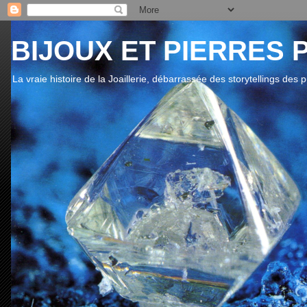
BIJOUX ET PIERRES 
La vraie histoire de la Joaillerie, débarrassée des storytellings des 