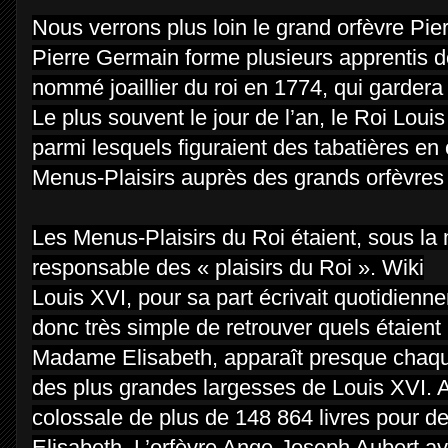
Nous verrons plus loin le grand orfèvre Pie
Pierre Germain forme plusieurs apprentis 
nommé joaillier du roi en 1774, qui gardera 
Le plus souvent le jour de l’an, le Roi Lo
parmi lesquels figuraient des tabatières e
Menus-Plaisirs auprès des grands orfèvres pa
Les Menus-Plaisirs du Roi étaient, sous la 
responsable des « plaisirs du Roi ». Wiki
Louis XVI, pour sa part écrivait quotidienn
donc très simple de retrouver quels étaient
Madame Elisabeth, apparaît presque chaque
des plus grandes largesses de Louis XVI. 
colossale de plus de 148 864 livres pour 
Elisabeth. L’orfèvre Ange-Joseph Aubert ava