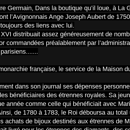
rre Germain, Dans la boutique qu’il loue, à La
dont l’Avignonnais Ange Joseph Aubert de 1750
toujours des liens avec lui.
uis XVI distribuait assez généreusement de no
n or commandées préalablement par l’administra
risiens.......
monarchie française, le service de la Maison d
ement dans son journal ses dépenses personnell
 les bénéficiaires des étrennes royales. Sa jeu
 année comme celle qui bénéficiait avec Mari
Ainsi, de 1780 à 1783, le Roi déboursa au tot
des achats de bijoux destinés aux étrennes de
it livré pour les étrennes des diamants, des co