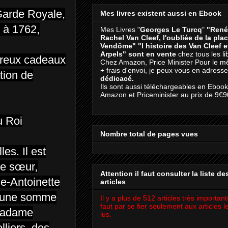
 Garde Royale,
Mes livres existent aussi en Ebook
 à 1762,
Mes Livres "
Georges Le Turcq
"
"René
Rachel Van Cleef, l'oubliée de la pla
Vendôme"
"l histoire des Van Cleef 
Arpels" sont en vente
chez tous les li
mbreux cadeaux
Chez Amazon, Price Minister Pour le m
+ frais d'envoi, je peux vous en adresse
tion de
dédicacé.
Ils sont aussi téléchargeables en Eboo
Amazon et Priceminister au prix de 9€9
u Roi
Nombre total de pages vues
es. Il est
ne sœur,
Attention il faut consulter la liste de
e-Antoinette
articles
al une somme
Il y a plus de 512 articles très importants
faut par se fier seulement aux articles l
 Madame
lus.
lliers, des