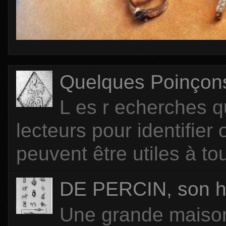
Quelques Poinçons d
L es r echerches q
lecteurs pour identifier
peuvent être utiles à tou
DE PERCIN, son hi
Une grande maison 