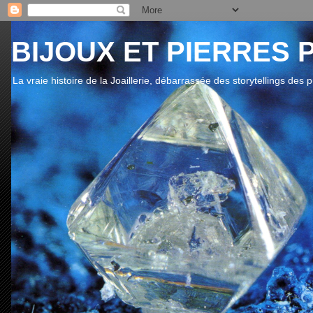
BIJOUX ET PIERRES 
La vraie histoire de la Joaillerie, débarrassée des storytellings des 