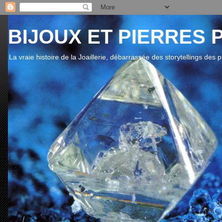
BIJOUX ET PIERRES 
La vraie histoire de la Joaillerie, débarrassée des storytellings des 