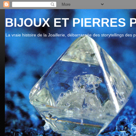
BIJOUX ET PIERRES 
La vraie histoire de la Joaillerie, débarrassée des storytellings des 