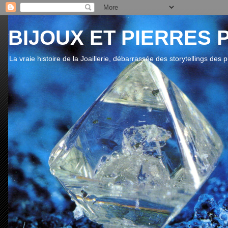
BIJOUX ET PIERRES 
La vraie histoire de la Joaillerie, débarrassée des storytellings des 