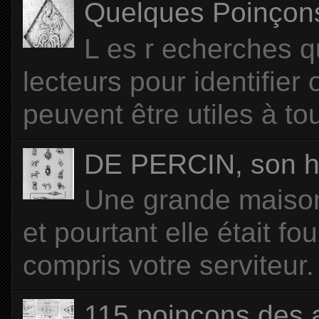
Quelques Poinçons d
L es r echerches q
lecteurs pour identifier
peuvent être utiles à tou
DE PERCIN, son hi
Une grande maison 
et pourtant elle était f
compris votre serviteur. 
115 poinçons des