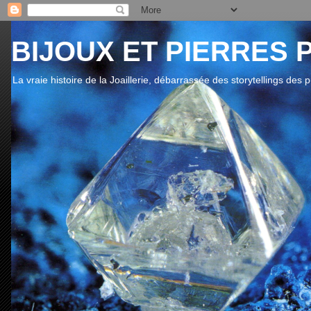
BIJOUX ET PIERRES 
La vraie histoire de la Joaillerie, débarrassée des storytellings des 