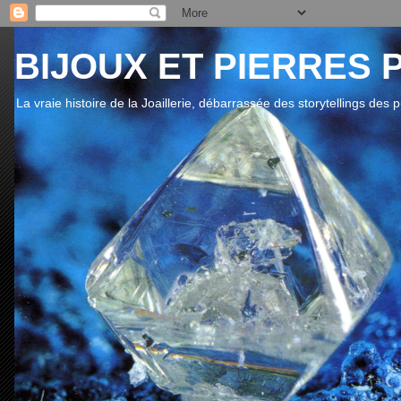
BIJOUX ET PIERRES 
La vraie histoire de la Joaillerie, débarrassée des storytellings des 