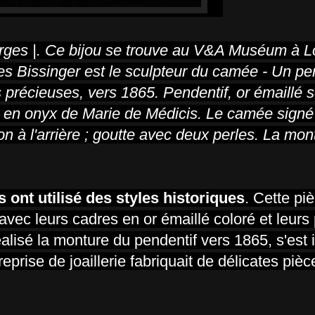
eorges |. Ce bijou se trouve au V&A Muséum à 
es Bissinger est le sculpteur du camée - Un pe
précieuses, vers 1865. Pendentif, or émaillé se
ée en onyx de Marie de Médicis. Le camée signé
n à l'arrière ; goutte avec deux perles. La mont
ont utilisé des styles historiques
. Cette pi
vec leurs cadres en or émaillé coloré et leurs 
alisé la monture du pendentif vers 1865, s'est 
prise de joaillerie fabriquait de délicates piè