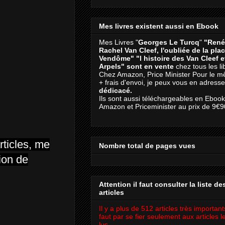
Mes livres existent aussi en Ebook
Mes Livres "
Georges Le Turcq
"
"René
Rachel Van Cleef, l'oubliée de la pla
Vendôme"
"l histoire des Van Cleef 
Arpels" sont en vente
chez tous les li
Chez Amazon, Price Minister Pour le m
+ frais d'envoi, je peux vous en adresse
dédicacé.
Ils sont aussi téléchargeables en Eboo
Amazon et Priceminister au prix de 9€9
rticles, me
Nombre total de pages vues
ion de
Attention il faut consulter la liste de
articles
Il y a plus de 512 articles très importants
faut par se fier seulement aux articles l
lus.