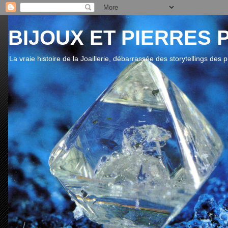
BIJOUX ET PIERRES 
La vraie histoire de la Joaillerie, débarrassée des storytellings des 