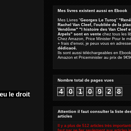
Mes livres existent aussi en Ebook
Mes Livres "
Georges Le Turcq
"
"René
Rachel Van Cleef, l'oubliée de la pla
Vendôme"
"l histoire des Van Cleef 
Arpels" sont en vente
chez tous les li
Chez Amazon, Price Minister Pour le m
+ frais d'envoi, je peux vous en adresse
dédicacé.
Ils sont aussi téléchargeables en Eboo
Amazon et Priceminister au prix de 9€9
Nombre total de pages vues
4
0
1
0
9
2
8
eu le droit
Attention il faut consulter la liste de
articles
Il y a plus de 512 articles très importants
faut par se fier seulement aux articles l