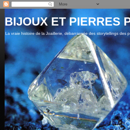
BIJOUX ET PIERRES 
La vraie histoire de la Joaillerie, débarrassée des storytellings des 