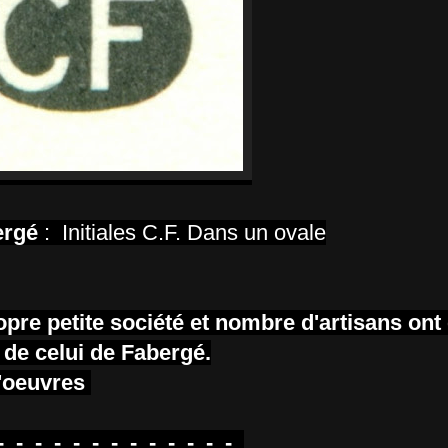
ergé
: Initiales C.F. Dans un ovale
pre petite société et nombre d'artisans ont 
 de celui de Fabergé.
d'oeuvres
-_-_-_-_-_-_-_-_-_-_-_-_-_