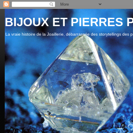
BIJOUX ET PIERRES 
La vraie histoire de la Joaillerie, débarrassée des storytellings des 