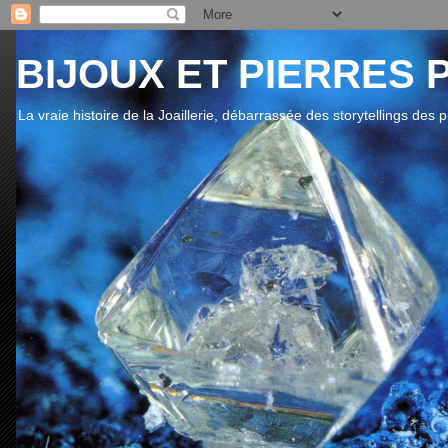
BIJOUX ET PIERRES 
La vraie histoire de la Joaillerie, débarrassée des storytellings des 