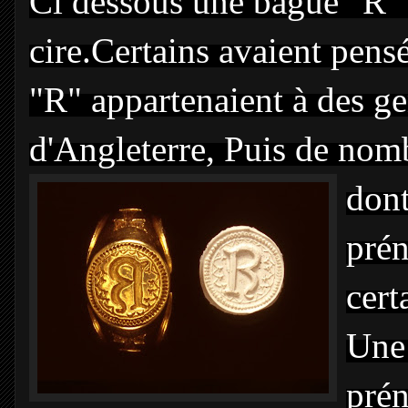
Ci dessous une bague "R" 
cire.Certains avaient pen
"R" appartenaient à des ge
d'Angleterre, Puis de nom
dont
prén
cert
Une 
prén