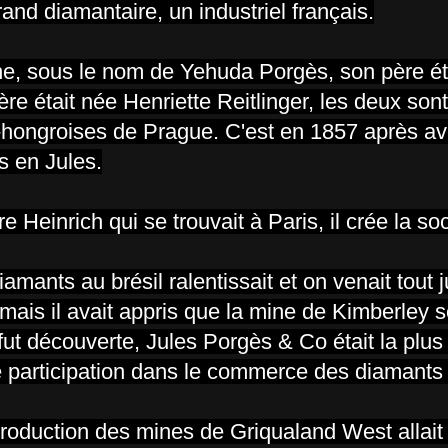
rand diamantaire, un industriel français.
he, sous le nom de Yehuda Porgès, son père étai
re était née Henriette Reitlinger, les deux son
o-hongroises de Prague. C'est en 1857 après 
s en Jules.
re Heinrich qui se trouvait à Paris, il crée la so
mants au brésil ralentissait et on venait tout 
ais il avait appris que la mine de Kimberley s
ut découverte, Jules Porgès & Co était la plus
te participation dans le commerce des diamants
roduction des mines de Griqualand West allait