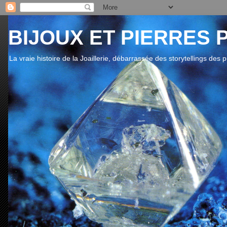
BIJOUX ET PIERRES 
La vraie histoire de la Joaillerie, débarrassée des storytellings des 