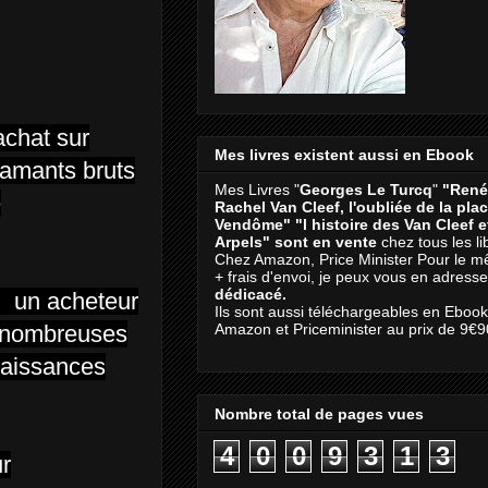
achat sur
Mes livres existent aussi en Ebook
diamants bruts
Mes Livres "
Georges Le Turcq
"
"René
e
Rachel Van Cleef, l'oubliée de la pla
Vendôme"
"l histoire des Van Cleef 
Arpels" sont en vente
chez tous les li
Chez Amazon, Price Minister Pour le m
+ frais d'envoi, je peux vous en adresse
dédicacé.
si un acheteur
Ils sont aussi téléchargeables en Eboo
e nombreuses
Amazon et Priceminister au prix de 9€9
naissances
Nombre total de pages vues
4
0
0
9
3
1
3
ur