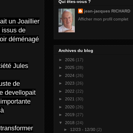
Qui êtes-vous ?
jean-jacques RICHARD
Afficher mon profil complet
t un Joaillier
t issus de
avoir déménagé
Archives du blog
►
2026
(17)
ciété Jules
►
2025
(28)
►
2024
(26)
juste de
►
2023
(26)
►
2022
(22)
e devellopait
►
2021
(30)
 importante
►
2020
(26)
 à
►
2019
(27)
▼
2018
(24)
 transformer
►
12/23 - 12/30
(2)