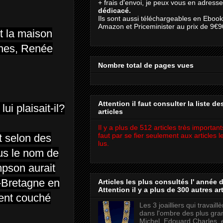
+ frais d'envoi, je peux vous en adresse
dédicacé.
Ils sont aussi téléchargeables en Eboo
Amazon et Priceminister au prix de 9€9
it la maison
ches, Renée
Nombre total de pages vues
Attention il faut consulter la liste de
i plaisait-il?
articles
Il y a plus de 512 articles très importants
faut par se fier seulement aux articles l
t selon des
lus.
us le nom de
mpson aurait
-Bretagne en
Articles les plus consultés l' année d
Attention il y a plus de 300 autres art
ient couché
Les 3 joailliers qui travaill
dans l'ombre des plus gra
Michel, Edouard Charles, 