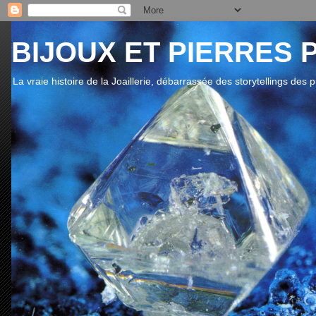
BIJOUX ET PIERRES 
La vraie histoire de la Joaillerie, débarrassée des storytellings des 