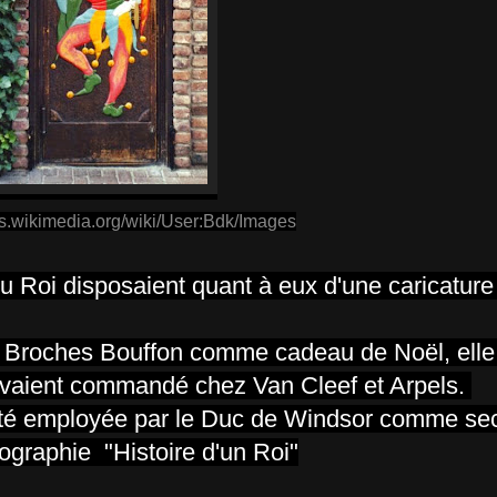
s.wikimedia.org/wiki/User:Bdk/Images
u Roi
disposaient quant à eux d'une caricature 
 Broches Bouffon comme cadeau de Noël, elle
avaient commandé chez Van Cleef et Arpels.
té employée par le Duc de Windsor comme sec
iographie "Histoire d'un Roi"