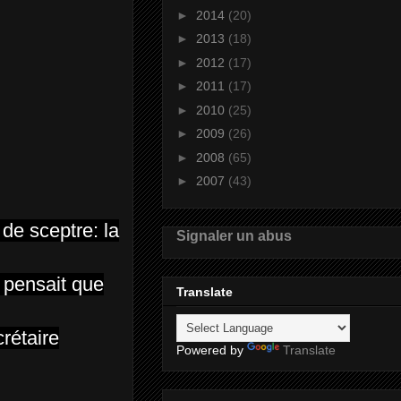
►
2014
(20)
►
2013
(18)
►
2012
(17)
►
2011
(17)
►
2010
(25)
►
2009
(26)
►
2008
(65)
►
2007
(43)
de sceptre: la
Signaler un abus
 pensait que
Translate
rétaire
Powered by
Translate