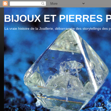
BIJOUX ET PIERRES 
La vraie histoire de la Joaillerie, débarrassée des storytellings des 