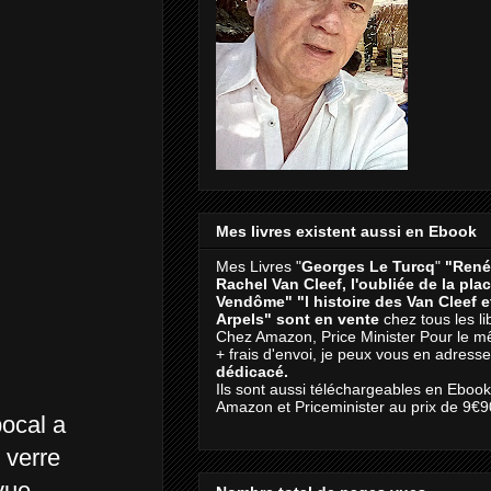
Mes livres existent aussi en Ebook
Mes Livres "
Georges Le Turcq
"
"René
Rachel Van Cleef, l'oubliée de la pla
Vendôme"
"l histoire des Van Cleef 
Arpels" sont en vente
chez tous les li
Chez Amazon, Price Minister Pour le m
+ frais d'envoi, je peux vous en adresse
dédicacé.
Ils sont aussi téléchargeables en Eboo
Amazon et Priceminister au prix de 9€9
bocal a
 verre
 vue.