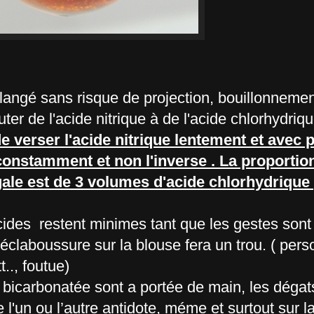
angé sans risque de projection, bouillonnement
er de l'acide nitrique à de l'acide chlorhydriqu
 de verser l'acide nitrique lentement et avec 
onstamment et non l'inverse . La proportion
gale est de 3 volumes d'acide chlorhydrique
acides restent minimes tant que les gestes son
éclaboussure sur la blouse fera un trou. ( pers
t.., foutue)
 bicarbonatée sont a portée de main, les dégat
 l'un ou l’autre antidote, méme et surtout sur 