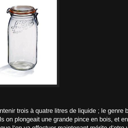
tenir trois à quatre litres de liquide ; le genre 
 on plongeait une grande pince en bois, et en
n que l’on va effectuer maintenant mérite d’etre