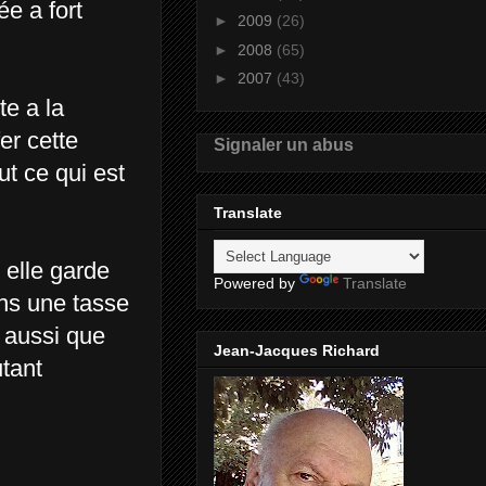
e a fort
►
2009
(26)
►
2008
(65)
►
2007
(43)
te a la
er cette
Signaler un abus
ut ce qui est
Translate
 elle garde
Powered by
Translate
ans une tasse
e aussi que
Jean-Jacques Richard
utant