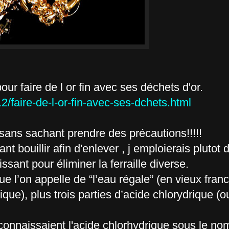
ur faire de l or fin avec ses déchets d'or.
/faire-de-l-or-fin-avec-ses-dchets.html
sans sachant prendre des précautions!!!!!
nt bouillir afin d'enlever , j emploierais plutot
sant pour éliminer la ferraille diverse.
ue l’on appelle de “l’eau régale” (en vieux franc
ique), plus trois parties d’acide chlorydrique (o
nnaissaient l'acide chlorhydrique sous le nom