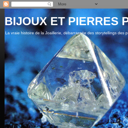
BIJOUX ET PIERRES 
La vraie histoire de la Joaillerie, débarrassée des storytellings des 