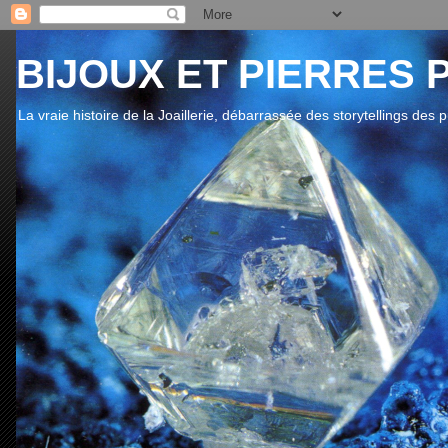
BIJOUX ET PIERRES 
La vraie histoire de la Joaillerie, débarrassée des storytellings des 