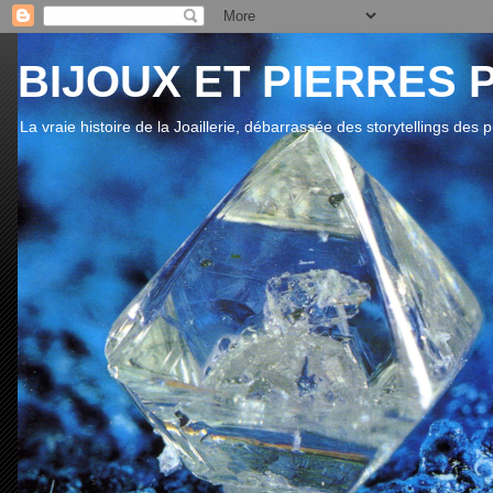
BIJOUX ET PIERRES 
La vraie histoire de la Joaillerie, débarrassée des storytellings des 