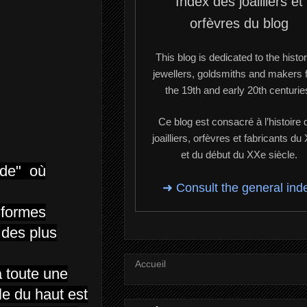
Index des joailliers et
orfèvres du blog
This blog is dedicated to the histor
jewellers, goldsmiths and makers 
the 19th and early 20th centurie
Ce blog est consacré à l’histoire 
joailliers, orfèvres et fabricants du
et du début du XXe siècle.
ide" où
➜ Consult the general ind
 formes
 des plus
Accueil
a toute une
le du haut est