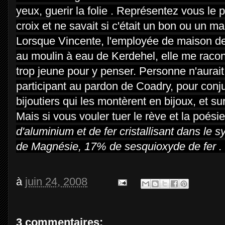
yeux, guerir la folie . Représentez vous le p
croix et ne savait si c'était un bon ou un ma
Lorsque Vincente, l'employée de maison d
au moulin à eau de
Kerdehel
, elle me racon
trop jeune pour y penser. Personne n'aurait
participant au pardon de
Coadry
, pour conj
bijoutiers qui les montèrent en bijoux, et su
Mais si vous vouler tuer le rève et la poési
d'aluminium et de fer cristallisant dans l
de Magnésie, 17% de sesquioxyde de fer .
à
juin 24, 2008
3 commentaires: