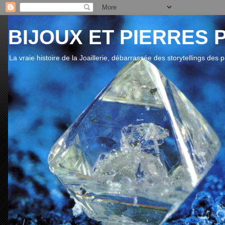
BIJOUX ET PIERRES 
La vraie histoire de la Joaillerie, débarrassée des storytellings des 