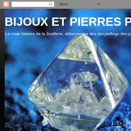
BIJOUX ET PIERRES 
La vraie histoire de la Joaillerie, débarrassée des storytellings des 