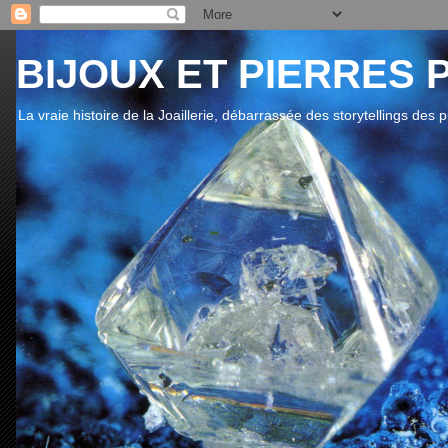
BIJOUX ET PIERRES 
La vraie histoire de la Joaillerie, débarrassée des storytellings des 