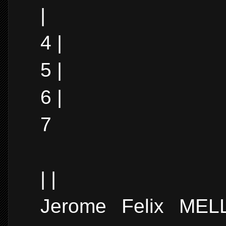
|
4 |
5 |
6 |
7
| |
Jerome Felix MELL