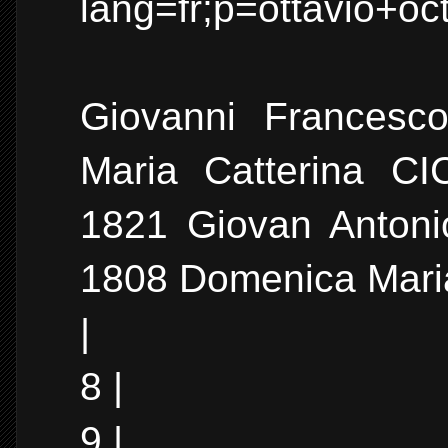
lang=fr;p=ottavio+oc
Giovanni Frances
Maria Catterina C
1821 Giovan Antoni
1808 Domenica Mar
|
8 |
9 |