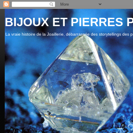
BIJOUX ET PIERRES 
La vraie histoire de la Joaillerie, débarrassée des storytellings des 