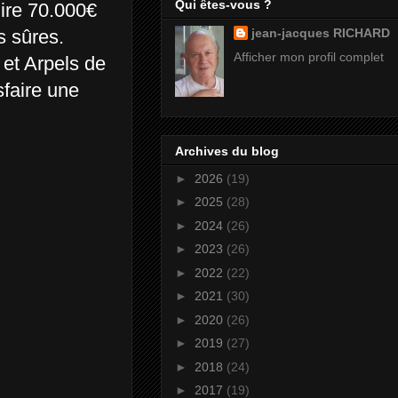
Qui êtes-vous ?
dire 70.000€
s sûres.
jean-jacques RICHARD
Afficher mon profil complet
 et Arpels de
sfaire une
Archives du blog
►
2026
(19)
►
2025
(28)
►
2024
(26)
►
2023
(26)
►
2022
(22)
►
2021
(30)
►
2020
(26)
►
2019
(27)
►
2018
(24)
►
2017
(19)