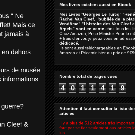
Mes livres existent aussi en Ebook
Mes Livres "
Georges Le Turcq
"
"René
ous " Ne
Rachel Van Cleef, l'oubliée de la pla
ffet! Mais ce
Vendôme"
"l histoire des Van Cleef 
Arpels" sont en vente
chez tous les li
t jamais à
Chez Amazon, Price Minister Pour le m
+ frais d'envoi, je peux vous en adresse
dédicacé.
Ils sont aussi téléchargeables en Eboo
, en dehors
Amazon et Priceminister au prix de 9€9
teurs de musée
Nombre total de pages vues
s informations
4
0
1
1
4
1
9
a guerre?
Attention il faut consulter la liste de
articles
an Cleef &
Il y a plus de 512 articles très importants
faut par se fier seulement aux articles l
lus.