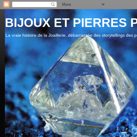
BIJOUX ET PIERRES 
La vraie histoire de la Joaillerie, débarrassée des storytellings des 