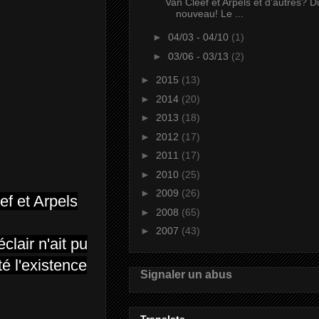
Van Cleef et Arpels et d'autres? D
nouveau! Le ...
►
04/03 - 04/10
(1)
►
03/06 - 03/13
(2)
►
2015
(13)
►
2014
(20)
►
2013
(18)
►
2012
(17)
►
2011
(17)
►
2010
(25)
►
2009
(26)
ef et Arpels
►
2008
(65)
►
2007
(43)
clair n'ait pu
té l'existence
Signaler un abus