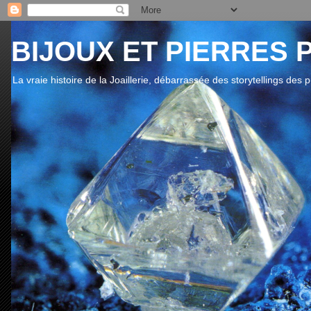
BIJOUX ET PIERRES 
La vraie histoire de la Joaillerie, débarrassée des storytellings des 