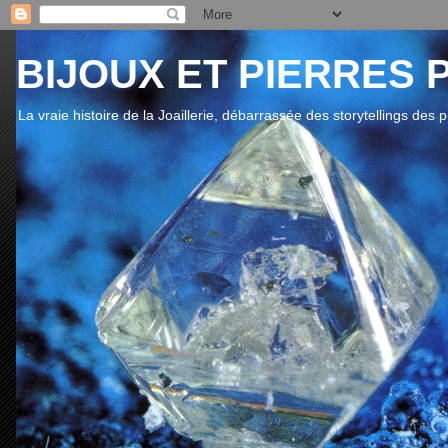
BIJOUX ET PIERRES 
La vraie histoire de la Joaillerie, débarrassée des storytellings des 